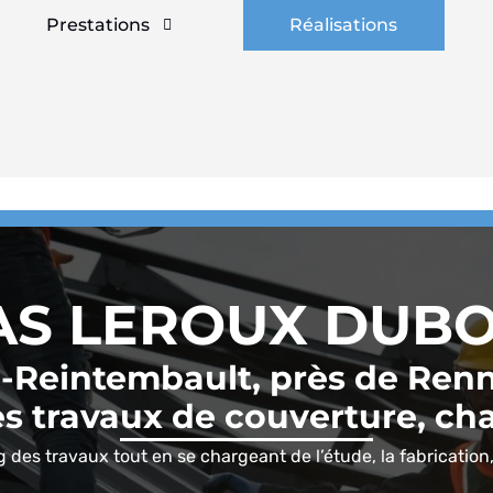
Prestations
Réalisations
AS LEROUX DUBO
-Reintembault, près de Ren
les travaux de couverture, ch
es travaux tout en se chargeant de l’étude, la fabrication, l